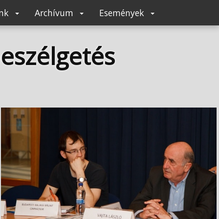
unk
Archívum
Események
beszélgetés