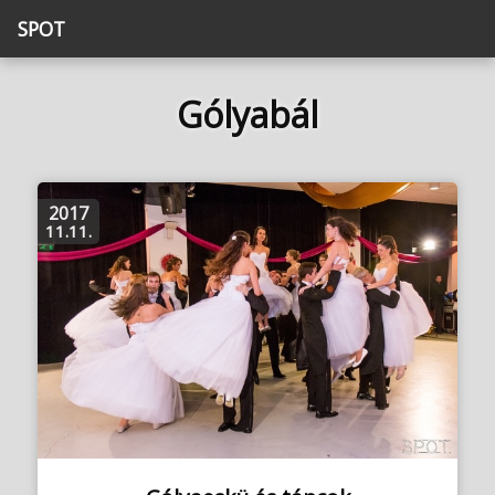
SPOT
Gólyabál
2017
11.11.