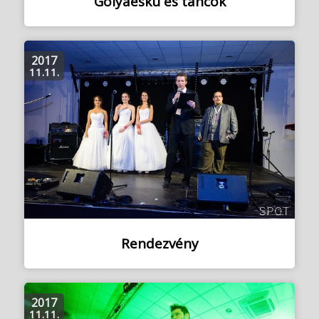
Gólyaeskü és táncok
2017
11.11.
Rendezvény
2017
11.11.