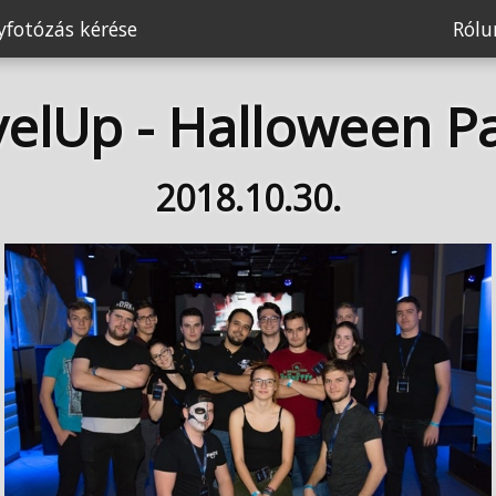
fotózás kérése
Ról
velUp - Halloween Pa
2018.10.30.