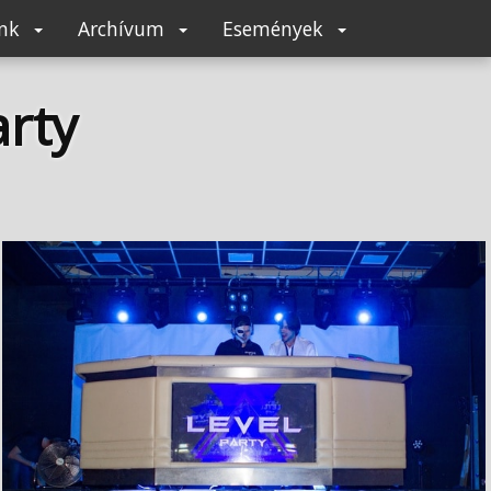
unk
Archívum
Események
rty