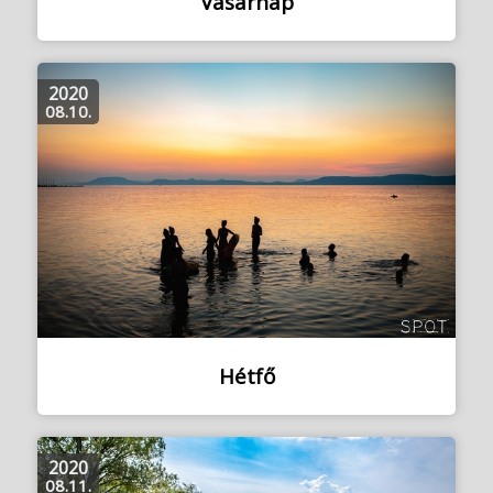
Vasárnap
2020
08.10.
Hétfő
2020
08.11.