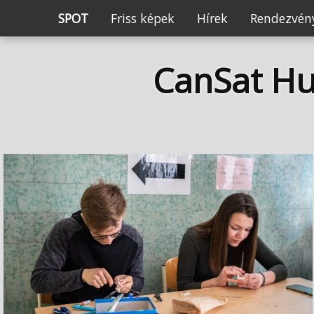
SPOT
Friss képek
Hírek
Rendezvény
CanSat Hu