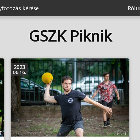
fotózás kérése
Ról
GSZK Piknik
2023
06.16.