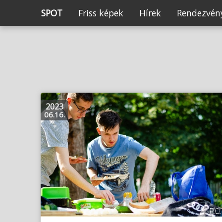
SPOT
Friss képek
Hírek
Rendezvény
2023
06.16.