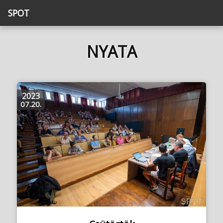
SPOT
NYATA
2023
07.20.