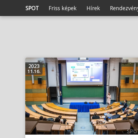
SPOT
Friss képek
Hírek
Rendezvény
2023
11.16.