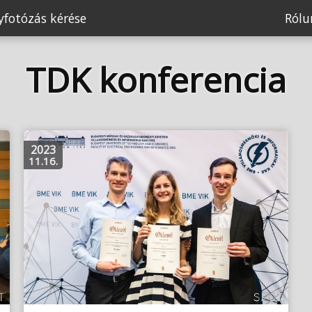
fotózás kérése
Ról
TDK konferencia
2023
11.16.