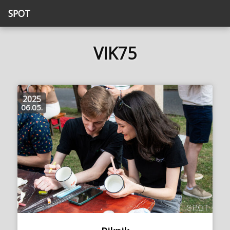
SPOT
VIK75
2025
06.05.