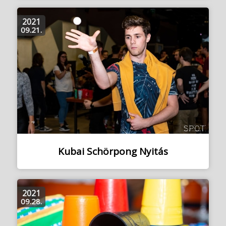
2021
09.21.
Kubai Schörpong Nyitás
2021
09.28.