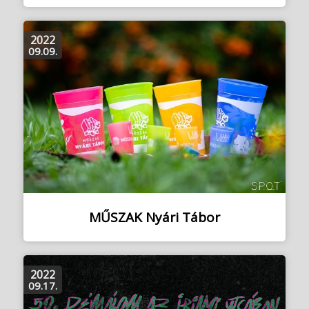
2022
09.09.
MŰSZAK Nyári Tábor
2022
09.17.