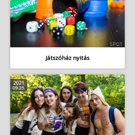
Játszóház nyitás
2021
09.25.