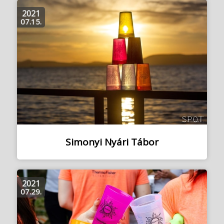
2021
07.15.
Simonyi Nyári Tábor
2021
07.29.