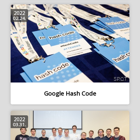
2022
02.24.
Google Hash Code
2022
03.31.