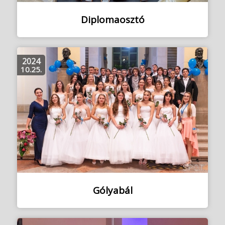
Diplomaosztó
2024
10.25.
Gólyabál