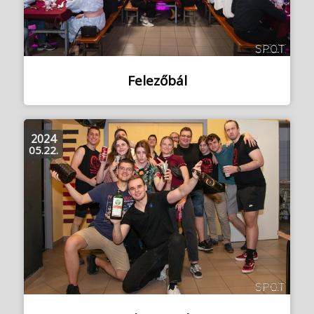
Felezőbál
2024
05.22.