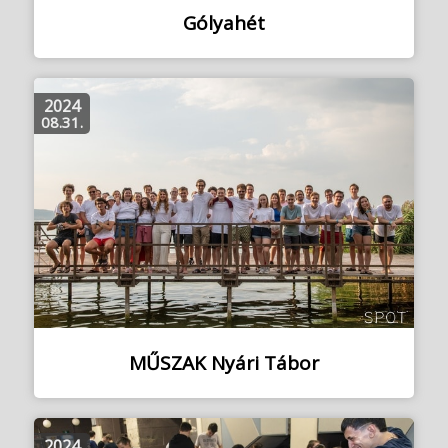
Gólyahét
2024
08.31.
MŰSZAK Nyári Tábor
2024