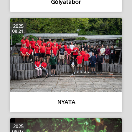
Gólyatábor
2025
08.21.
NYATA
2025
09.07.