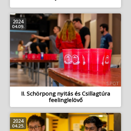
2024
04.09.
II. Schörpong nyitás és Csillagtúra
feelinglelövő
2024
04.25.