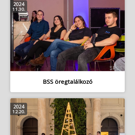
2024
11.30.
BSS öregtalálkozó
2024
12.20.